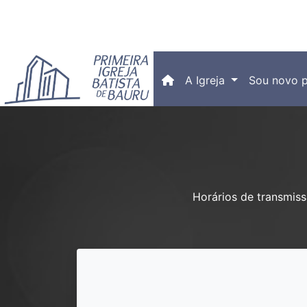
(current)
A Igreja
Sou novo p
Horários de transmis